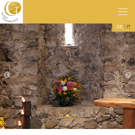
|
DE
IT